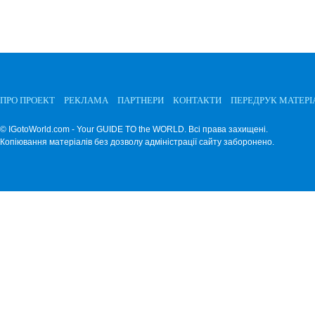
ПРО ПРОЕКТ
РЕКЛАМА
ПАРТНЕРИ
КОНТАКТИ
ПЕРЕДРУК МАТЕРІ
© IGotoWorld.com - Your GUIDE TO the WORLD. Всі права захищені.
Копіювання матеріалів без дозволу адміністрації сайту заборонено.