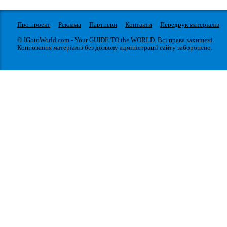
Про проект
Реклама
Партнери
Контакти
Передрук матеріалів
© IGotoWorld.com - Your GUIDE TO the WORLD. Всі права захищені.
Копіювання матеріалів без дозволу адміністрації сайту заборонено.