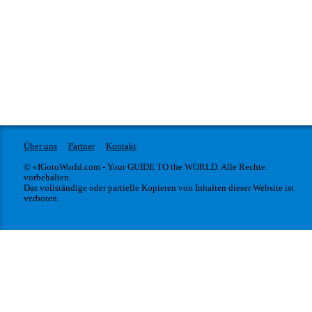
Über uns
Partner
Kontakt
© «IGotoWorld.com - Your GUIDE TO the WORLD. Alle Rechte
vorbehalten.
Das vollständige oder partielle Kopieren von Inhalten dieser Website ist
verboten.