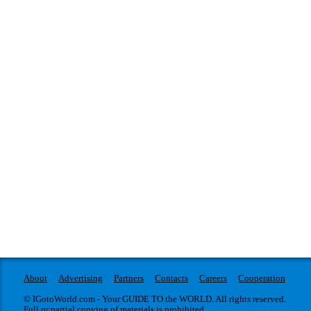
About
Advertising
Partners
Contacts
Careers
Cooperation
© IGotoWorld.com - Your GUIDE TO the WORLD. All rights reserved.
Full or partial copying of materials is prohibited.